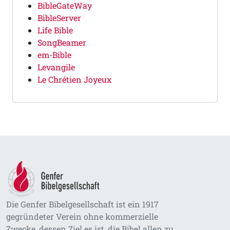
BibleGateWay
BibleServer
Life Bible
SongBeamer
em-Bible
Levangile
Le Chrétien Joyeux
Die Genfer Bibelgesellschaft ist ein 1917
gegründeter Verein ohne kommerzielle
Zwecke, dessen Ziel es ist, die Bibel allen zu